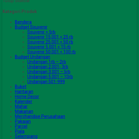
Tutup Sidebar
Kategori Produk
Bendera
Budget Souvenir
Souvenir < 5rb
Souvenir 15.001 < 25 rb
Souvenir 25.001 < 50 rb
Souvenir 5.001 < 15 rb
Souvenir 50.001 < 100 rb
Budget Undangan
Undangan 1rb – 2rb
Undangan 2.001- 3rb
Undangan 3.001 – 5rb
Undangan 5.001 – 10rb
Undangan 501-999
Buket
Hantaran
Home Decor
Kalender
Mahar
Makanan
Merchandise Perusahaan
Pakaian
Parcel
Piala
Selempang