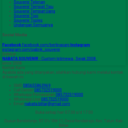
Souvenir Telenan
Souvenir Tempat Tisu
Souvenir Tempat Uang
Souvenir Topi
Souvenir Toples
Undangan Semuanya
Social Media
Facebook
facebook.com/berlinasani
Instagram
instagram.com/pabrik_souvenir
Sidebar
NABATA SOUVENIR
- Custom Istimewa , Sejak 2008 .
since 2008
Kontak Kami
Apabila ada yang ditanyakan, silahkan hubungi kami melalui kontak
di bawah ini.
SMS
085655863969
Call Center
085732519000
Whatsapp
Pemesanan
085732519000
Whatsapp
Lina
085732519000
Email
nabata.blitar@gmail.com
Buka setiap hari 07.00 s/d 17.00
Dusun Bendelonje, RT 01/ RW 11, Desa Kendalrejo, Kec. Talun. Kab.
Blitar.