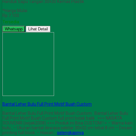
Handuk Sapu Tangan 30×30 Kemas Plastik
*Harga Mulai
Rp 7.100
Tersedia
Whatsapp
Lihat Detail
Bantal Leher Bulu Full Print Motif Buah Custom
Bantal Leher Bulu Full Print Motif Buah Custom Bantal Leher Bulu
Full Print Motif Buah Custom full print bolak balik >>> NABATA
SOUVENIR (sejak2008) <<< Produk ini Bisa CUSTOM ! = – Warna kain
bulu , – Ukuran bantal dewasa sekitar 30×32 cm tebal 8 cm – Desain
printing full block. – Hiasan…
selengkapnya