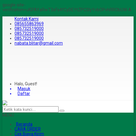
google-site-
verification=ulGFAYaRwT3xFs4fCyDEYtZPCSlyYvbOPvhRRObUW-A
Kontak Kami
085655863969
085732519000
085732519000
085732519000
nabata.blitar@gmail.com
Halo, Guest!
Masuk
Daftar
MENU
Beranda
CARA ORDER
Cek Biaya Kirim