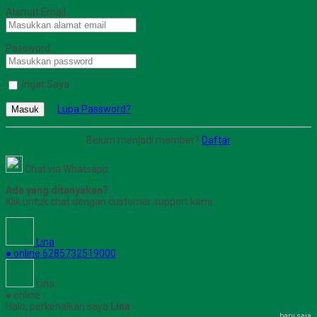
Alamat Email
Password
Ingat Saya
Lupa Password?
Masuk
Belum menjadi member?
Daftar
Chat via Whatsapp
Ada yang ditanyakan?
Klik untuk chat dengan customer support kami
Lina
● online
6285732519000
Lina
● online
Halo, perkenalkan saya
Lina
baru saja