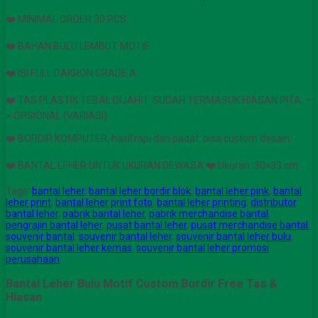
❤️ MINIMAL ORDER 30 PCS.
❤️ BAHAN BULU LEMBUT MOTIF.
❤️ ISI FULL DAKRON GRADE A.
❤️ TAS PLASTIK TEBAL DIJAHIT. SUDAH TERMASUK HIASAN PITA. –
> OPSIONAL (VARIASI)
❤️ BORDIR KOMPUTER, hasil rapi dan padat. bisa custom desain.
❤️ BANTAL LEHER UNTUK UKURAN DEWASA ❤️ Ukuran :30×33 cm.
Tags:
bantal leher
,
bantal leher bordir blok
,
bantal leher pink
,
bantal
leher print
,
bantal leher print foto
,
bantal leher printing
,
distributor
bantal leher
,
pabrik bantal leher
,
pabrik merchandise bantal
,
pengrajin bantal leher
,
pusat bantal leher
,
pusat merchandise bantal
,
souvenir bantal
,
souvenir bantal leher
,
souvenir bantal leher bulu
,
souvenir bantal leher kemas
,
souvenir bantal leher promosi
perusahaan
Bantal Leher Bulu Motif Custom Bordir Free Tas &
Hiasan