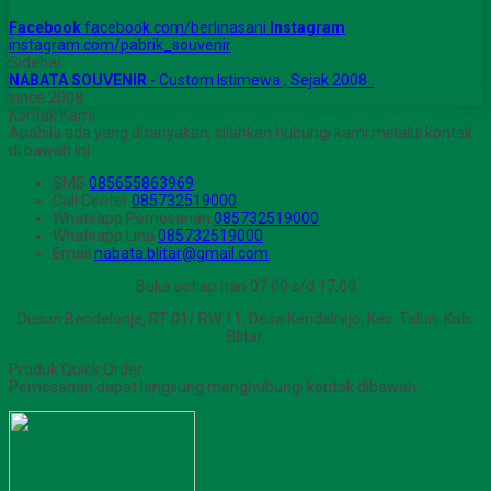
Facebook
facebook.com/berlinasani
Instagram
instagram.com/pabrik_souvenir
Sidebar
NABATA SOUVENIR
- Custom Istimewa , Sejak 2008 .
since 2008
Kontak Kami
Apabila ada yang ditanyakan, silahkan hubungi kami melalui kontak
di bawah ini.
SMS
085655863969
Call Center
085732519000
Whatsapp
Pemesanan
085732519000
Whatsapp
Lina
085732519000
Email
nabata.blitar@gmail.com
Buka setiap hari 07.00 s/d 17.00
Dusun Bendelonje, RT 01/ RW 11, Desa Kendalrejo, Kec. Talun. Kab.
Blitar.
Produk Quick Order
Pemesanan dapat langsung menghubungi kontak dibawah: