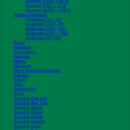
Souvenir 25.001 < 50 rb
Souvenir 5.001 < 15 rb
Souvenir 50.001 < 100 rb
Budget Undangan
Undangan 1rb – 2rb
Undangan 2.001- 3rb
Undangan 3.001 – 5rb
Undangan 5.001 – 10rb
Undangan 501-999
Buket
Hantaran
Home Decor
Kalender
Mahar
Makanan
Merchandise Perusahaan
Pakaian
Parcel
Piala
Selempang
Sewa
Souvenir Alas kaki
Souvenir Alat Tulis
Souvenir Asbak
Souvenir Bahan
Souvenir Bantal
Souvenir Boneka
Souvenir Botol