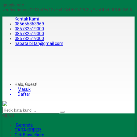
google-site-
verification=ulGFAYaRwT3xFs4fCyDEYtZPCSlyYvbOPvhRRObUW-A
Kontak Kami
085655863969
085732519000
085732519000
085732519000
nabata.blitar@gmail.com
Halo, Guest!
Masuk
Daftar
MENU
Beranda
CARA ORDER
Cek Biaya Kirim