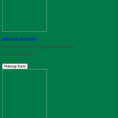
jual kotak seserahan
jual kotak seserahan jual kotak seserahan
*Lanjut WHATSAPP
Tersedia
Hubungi Kami