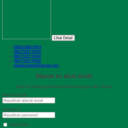
Lihat Detail
085655863969
085732519000
085732519000
085732519000
nabata.blitar@gmail.com
Masuk ke akun Anda
Selamat datang kembali, silahkan login ke akun Anda.
Alamat Email
Password
Ingat Saya