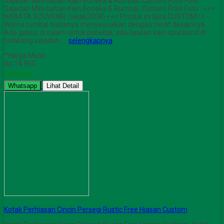
Sajadah Mini bahan Kain Boneka & Rumbai, Custom Print Foto
Sajadah Mini bahan Kain Boneka & Rumbai, Custom Print Foto >>>
NABATA SOUVENIR (sejak2008) <<< Produk ini Bisa CUSTOM ! = –
Warna rumbai biasanya menyesuaikan dengan motif desainnya.
Ada gabus di salam untuk penebal, ada lapisan kain spunbond di
belakang sajadah ….
selengkapnya
*Harga Mulai
Rp 14.950
Tersedia
Whatsapp
Lihat Detail
Kotak Perhiasan Cincin Persegi Rustic Free Hiasan Custom