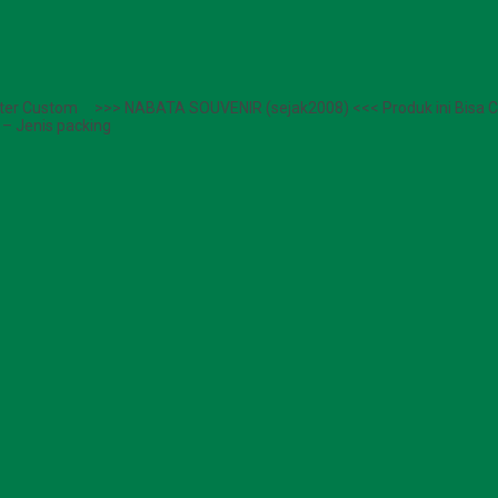
rakter Custom >>> NABATA SOUVENIR (sejak2008) <<< Produk ini Bisa 
h – Jenis packing