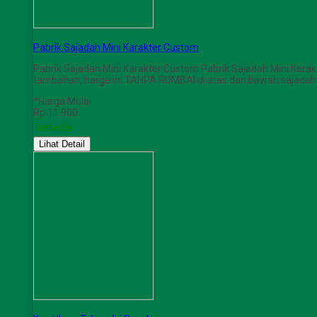
Pabrik Sajadah Mini Karakter Custom
Pabrik Sajadah Mini Karakter Custom Pabrik Sajadah Mini Ka
tambahan, harga ini TANPA RUMBAI di atas dan bawah sajada
*Harga Mulai
Rp 11.900
Tersedia
Lihat Detail