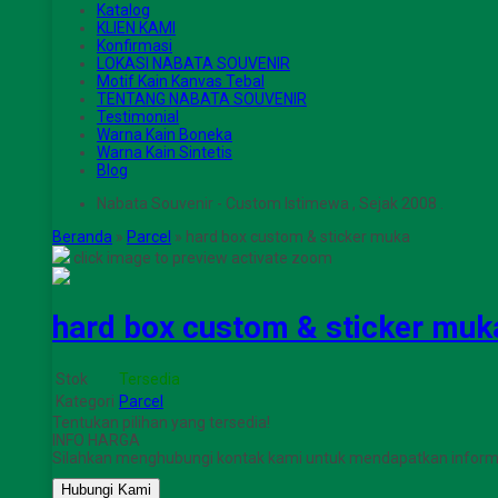
Katalog
KLIEN KAMI
Konfirmasi
LOKASI NABATA SOUVENIR
Motif Kain Kanvas Tebal
TENTANG NABATA SOUVENIR
Testimonial
Warna Kain Boneka
Warna Kain Sintetis
Blog
Nabata Souvenir - Custom Istimewa , Sejak 2008 .
Beranda
»
Parcel
»
hard box custom & sticker muka
click image to preview
activate zoom
hard box custom & sticker muk
Stok
Tersedia
Kategori
Parcel
Tentukan pilihan yang tersedia!
INFO HARGA
Silahkan menghubungi kontak kami untuk mendapatkan informas
Hubungi Kami