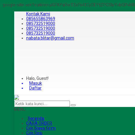
google-site-verification=ulGFAYaRwT3xFs4fCyDEYtZPCSlyYvbOPv
Kontak Kami
085655863969
085732519000
085732519000
085732519000
nabata.blitar@gmail.com
Halo, Guest!
Masuk
Daftar
MENU
Beranda
CARA ORDER
Cek Biaya Kirim
Cek Resi