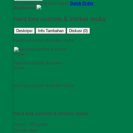
Pemesanan yang lebih cepat!
Quick Order
Bagikan ke
hard box custom & sticker muka
Deskripsi
Info Tambahan
Diskusi (0)
hard box custom & sticker muka
hard box custom & sticker
muka
hard box custom & sticker muka
hard box custom & sticker muka
Berat
300 gram
Kondisi
Baru