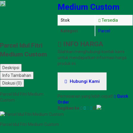
Medium Custom
Stok
Tersedia
Kategori
Parcel
INFO HARGA
Parcel Idul Fitri
Silahkan menghubungi kontak kami
Medium Custom
untuk mendapatkan informasi harga
produk ini.
Deskripsi
Info Tambahan
Hubungi Kami
Diskusi (0)
Parcel Idul Fitri Medium
Pemesanan yang lebih cepat!
Quick
Custom
Order
Bagikan ke
Parcel Idul Fitri Medium Custom