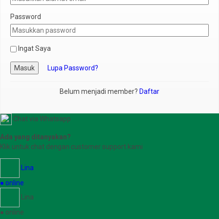
Password
Ingat Saya
Masuk
Lupa Password?
Belum menjadi member?
Daftar
Chat via Whatsapp
Ada yang ditanyakan?
Klik untuk chat dengan customer support kami
Lina
● online
Lina
● online