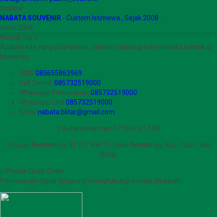
Sidebar
NABATA SOUVENIR
- Custom Istimewa , Sejak 2008 .
since 2008
Kontak Kami
Apabila ada yang ditanyakan, silahkan hubungi kami melalui kontak di
bawah ini.
SMS
085655863969
Call Center
085732519000
Whatsapp
Pemesanan
085732519000
Whatsapp
Lina
085732519000
Email
nabata.blitar@gmail.com
Buka setiap hari 07.00 s/d 17.00
Dusun Bendelonje, RT 01/ RW 11, Desa Kendalrejo, Kec. Talun. Kab.
Blitar.
Produk Quick Order
Pemesanan dapat langsung menghubungi kontak dibawah: