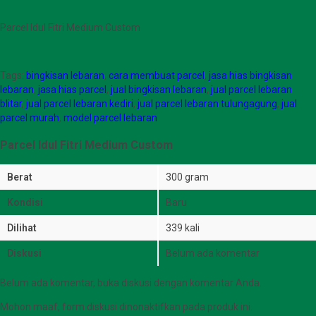
Parcel Idul Fitri Medium Custom
Tags:
bingkisan lebaran
,
cara membuat parcel
,
jasa hias bingkisan
lebaran
,
jasa hias parcel
,
jual bingkisan lebaran
,
jual parcel lebaran
blitar
,
jual parcel lebaran kediri
,
jual parcel lebaran tulungagung
,
jual
parcel murah
,
model parcel lebaran
Parcel Idul Fitri Medium Custom
Berat
300 gram
Kondisi
Baru
Dilihat
339 kali
Diskusi
Belum ada komentar
Belum ada komentar, buka diskusi dengan komentar Anda.
Mohon maaf, form diskusi dinonaktifkan pada produk ini.