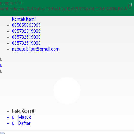
google-site-
verification=ulGFAYaRwT3xFs4fCyDEYtZPCSlyYvbOPvhRRObUW-A
Kontak Kami
085655863969
085732519000
085732519000
085732519000
nabata.blitar@gmail.com
Halo, Guest!
Masuk
Daftar