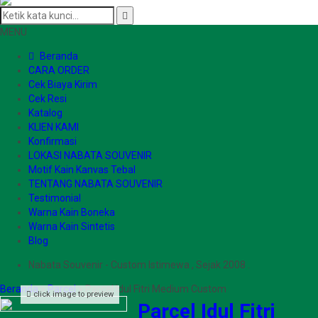
MENU
Beranda
CARA ORDER
Cek Biaya Kirim
Cek Resi
Katalog
KLIEN KAMI
Konfirmasi
LOKASI NABATA SOUVENIR
Motif Kain Kanvas Tebal
TENTANG NABATA SOUVENIR
Testimonial
Warna Kain Boneka
Warna Kain Sintetis
Blog
Nabata Souvenir - Custom Istimewa , Sejak 2008 .
Beranda
»
Parcel
»
Parcel Idul Fitri Medium Custom
click image to preview
Parcel Idul Fitri