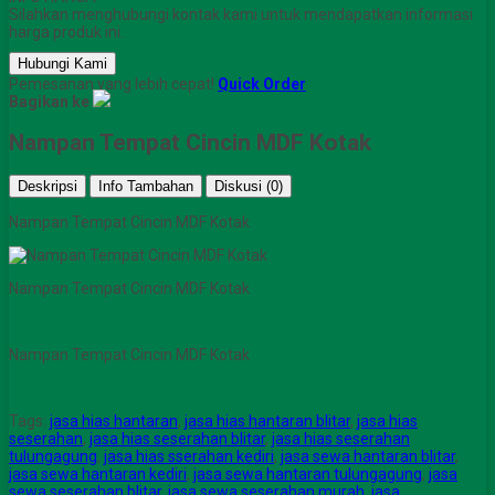
Silahkan menghubungi kontak kami untuk mendapatkan informasi
harga produk ini.
Hubungi Kami
Pemesanan yang lebih cepat!
Quick Order
Bagikan ke
Nampan Tempat Cincin MDF Kotak
Deskripsi
Info Tambahan
Diskusi (0)
Nampan Tempat Cincin MDF Kotak
Nampan Tempat Cincin MDF Kotak
Nampan Tempat Cincin MDF Kotak
Tags:
jasa hias hantaran
,
jasa hias hantaran blitar
,
jasa hias
seserahan
,
jasa hias seserahan blitar
,
jasa hias seserahan
tulungagung
,
jasa hias sserahan kediri
,
jasa sewa hantaran blitar
,
jasa sewa hantaran kediri
,
jasa sewa hantaran tulungagung
,
jasa
sewa seserahan blitar
,
jasa sewa seserahan murah
,
jasa