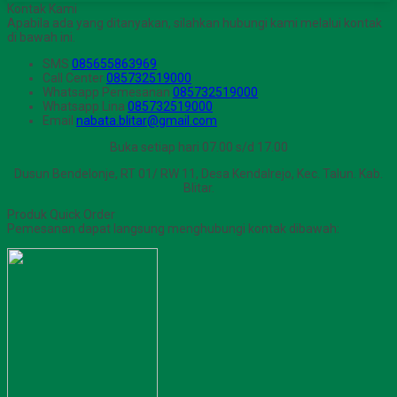
Kontak Kami
Apabila ada yang ditanyakan, silahkan hubungi kami melalui kontak
di bawah ini.
SMS
085655863969
Call Center
085732519000
Whatsapp
Pemesanan
085732519000
Whatsapp
Lina
085732519000
Email
nabata.blitar@gmail.com
Buka setiap hari 07.00 s/d 17.00
Dusun Bendelonje, RT 01/ RW 11, Desa Kendalrejo, Kec. Talun. Kab.
Blitar.
Produk Quick Order
Pemesanan dapat langsung menghubungi kontak dibawah: