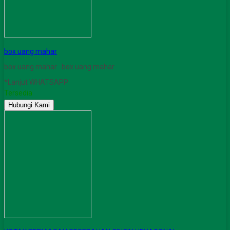
box uang mahar
box uang mahar box uang mahar
*Lanjut WHATSAPP
Tersedia
Hubungi Kami