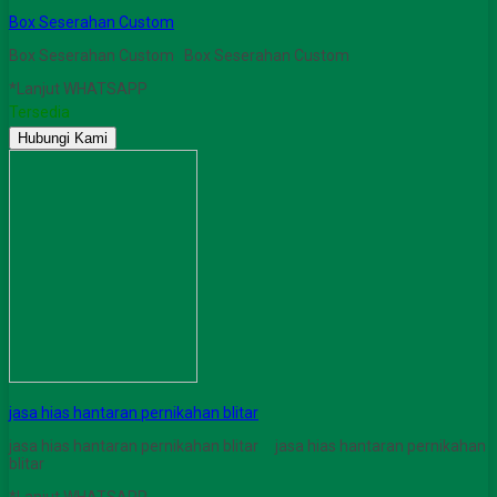
Box Seserahan Custom
Box Seserahan Custom Box Seserahan Custom
*Lanjut WHATSAPP
Tersedia
Hubungi Kami
jasa hias hantaran pernikahan blitar
jasa hias hantaran pernikahan blitar jasa hias hantaran pernikahan
blitar