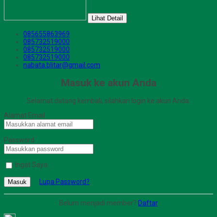
Lihat Detail
085655863969
085732519000
085732519000
085732519000
nabata.blitar@gmail.com
Masuk ke akun Anda
Selamat datang kembali, silahkan login ke akun Anda.
Alamat Email
Password
Ingat Saya
Lupa Password?
Masuk
Belum menjadi member?
Daftar