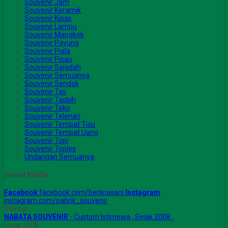
Souvenir Jam
Souvenir Keramik
Souvenir Kipas
Souvenir Lampu
Souvenir Mangkok
Souvenir Payung
Souvenir Piala
Souvenir Pisau
Souvenir Sajadah
Souvenir Semuanya
Souvenir Sendok
Souvenir Tas
Souvenir Tasbih
Souvenir Teko
Souvenir Telenan
Souvenir Tempat Tisu
Souvenir Tempat Uang
Souvenir Topi
Souvenir Toples
Undangan Semuanya
Social Media
Facebook
facebook.com/berlinasani
Instagram
instagram.com/pabrik_souvenir
Sidebar
NABATA SOUVENIR
- Custom Istimewa , Sejak 2008 .
since 2008