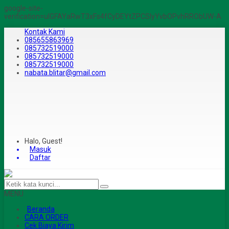
google-site-
verification=ulGFAYaRwT3xFs4fCyDEYtZPCSlyYvbOPvhRRObUW-A
Kontak Kami
085655863969
085732519000
085732519000
085732519000
nabata.blitar@gmail.com
Halo, Guest!
Masuk
Daftar
MENU
Beranda
CARA ORDER
Cek Biaya Kirim