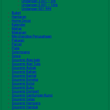
Undangan 3.001 – 5rb
Undangan 5.001 – 10rb
Undangan 501-999
Buket
Hantaran
Home Decor
Kalender
Mahar
Makanan
Merchandise Perusahaan
Pakaian
Parcel
Piala
Selempang
Sewa
Souvenir Alas kaki
Souvenir Alat Tulis
Souvenir Asbak
Souvenir Bahan
Souvenir Bantal
Souvenir Boneka
Souvenir Botol
Souvenir Buku
Souvenir Dompet
Souvenir Gantungan Kunci
Souvenir Gelas
Souvenir Hampers
Souvenir Handuk