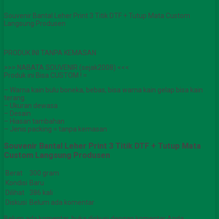
Souvenir Bantal Leher Print 3 Titik DTF + Tutup Mata Custom
Langsung Produsen
PRODUK INI TANPA KEMASAN
>>> NABATA SOUVENIR (sejak2008) <<<
Produk ini Bisa CUSTOM ! =
– Warna kain bulu boneka, bebas, bisa warna kain gelap bisa kain
terang.
– Ukuran dewasa
– Desain
– Hiasan tambahan
– Jenis packing = tanpa kemasan
Souvenir Bantal Leher Print 3 Titik DTF + Tutup Mata
Custom Langsung Produsen
Berat
300 gram
Kondisi
Baru
Dilihat
386 kali
Diskusi
Belum ada komentar
Belum ada komentar, buka diskusi dengan komentar Anda.