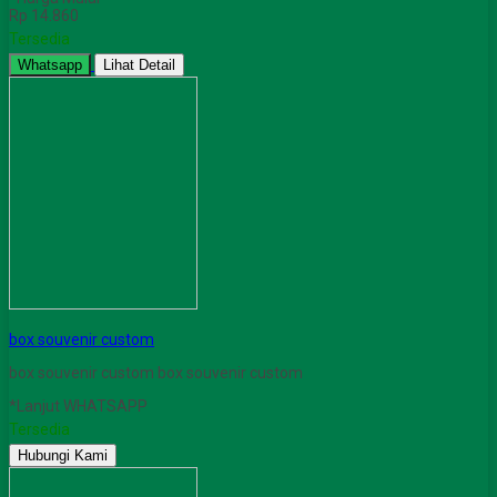
Rp 14.860
Tersedia
Whatsapp
Lihat Detail
box souvenir custom
box souvenir custom box souvenir custom
*Lanjut WHATSAPP
Tersedia
Hubungi Kami