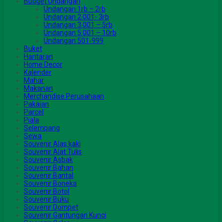
Budget Undangan
Undangan 1rb – 2rb
Undangan 2.001- 3rb
Undangan 3.001 – 5rb
Undangan 5.001 – 10rb
Undangan 501-999
Buket
Hantaran
Home Decor
Kalender
Mahar
Makanan
Merchandise Perusahaan
Pakaian
Parcel
Piala
Selempang
Sewa
Souvenir Alas kaki
Souvenir Alat Tulis
Souvenir Asbak
Souvenir Bahan
Souvenir Bantal
Souvenir Boneka
Souvenir Botol
Souvenir Buku
Souvenir Dompet
Souvenir Gantungan Kunci