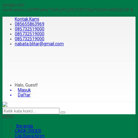
google-site-
verification=ulGFAYaRwT3xFs4fCyDEYtZPCSlyYvbOPvhRRObUW-A
Kontak Kami
085655863969
085732519000
085732519000
085732519000
nabata.blitar@gmail.com
Halo, Guest!
Masuk
Daftar
MENU
Beranda
CARA ORDER
Cek Biaya Kirim