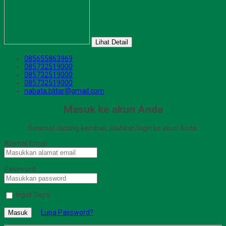
Lihat Detail
085655863969
085732519000
085732519000
085732519000
nabata.blitar@gmail.com
Masuk ke akun Anda
Selamat datang kembali, silahkan login ke akun Anda.
Alamat Email
Password
Ingat Saya
Lupa Password?
Masuk