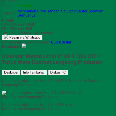
Rp 34.950
Stok
Tersedia
Merchandise Perusahaan
,
Souvenir Bantal
,
Souvenir
Kategori
Semuanya
Pilihan
101 - 500
Rp 34.950
30 - 100
Rp 35.850
Tentukan pilihan yang tersedia!
Pesan via Whatsapp
Pemesanan yang lebih cepat!
Quick Order
Bagikan ke
Souvenir Bantal Leher Print 3 Titik DTF +
Tutup Mata Custom Langsung Produsen
Deskripsi
Info Tambahan
Diskusi (0)
Souvenir Bantal Leher Print 3 Titik DTF + Tutup Mata Custom
Langsung Produsen
Souvenir Bantal Leher Print 3 Titik DTF + Tutup
Mata Custom Langsung Produsen