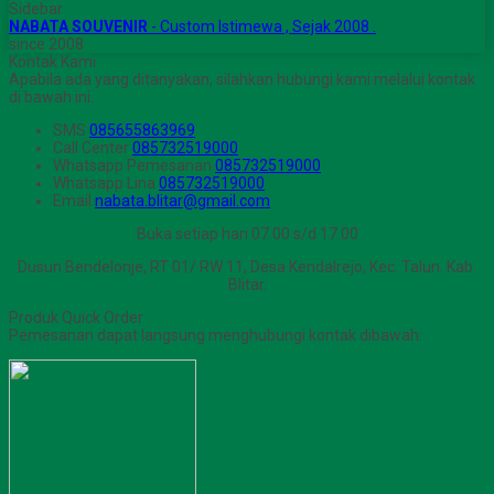
Sidebar
NABATA SOUVENIR
- Custom Istimewa , Sejak 2008 .
since 2008
Kontak Kami
Apabila ada yang ditanyakan, silahkan hubungi kami melalui kontak
di bawah ini.
SMS
085655863969
Call Center
085732519000
Whatsapp
Pemesanan
085732519000
Whatsapp
Lina
085732519000
Email
nabata.blitar@gmail.com
Buka setiap hari 07.00 s/d 17.00
Dusun Bendelonje, RT 01/ RW 11, Desa Kendalrejo, Kec. Talun. Kab.
Blitar.
Produk Quick Order
Pemesanan dapat langsung menghubungi kontak dibawah: