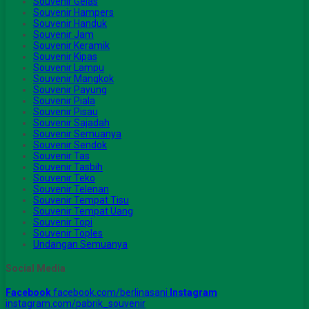
Souvenir Gelas
Souvenir Hampers
Souvenir Handuk
Souvenir Jam
Souvenir Keramik
Souvenir Kipas
Souvenir Lampu
Souvenir Mangkok
Souvenir Payung
Souvenir Piala
Souvenir Pisau
Souvenir Sajadah
Souvenir Semuanya
Souvenir Sendok
Souvenir Tas
Souvenir Tasbih
Souvenir Teko
Souvenir Telenan
Souvenir Tempat Tisu
Souvenir Tempat Uang
Souvenir Topi
Souvenir Toples
Undangan Semuanya
Social Media
Facebook
facebook.com/berlinasani
Instagram
instagram.com/pabrik_souvenir