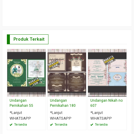
Produk Terkait
U
P
*
W
Undangan
Undangan
Undangan Nikah no
Pernikahan 55
Pernikahan 180
607
*Lanjut
*Lanjut
*Lanjut
WHATSAPP
WHATSAPP
WHATSAPP
Tersedia
Tersedia
Tersedia