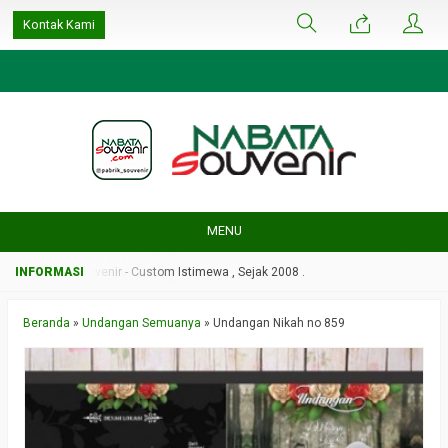
google-site-
Kontak Kami
verification=ulGFAYaRwT3xFs4fCyDEYtZPCSlyYvbOPvhRRObUW-A
MENU
Nabata Souvenir - Custom Istimewa , Sejak 2008 .
Beranda
»
Undangan Semuanya
»
Undangan Nikah no 859