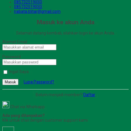
085732519000
085732519000
nabata.blitar@gmail.com
Masuk ke akun Anda
Selamat datang kembali, silahkan login ke akun Anda.
Alamat Email
Password
Ingat Saya
Lupa Password?
Masuk
Belum menjadi member?
Daftar
Chat via Whatsapp
Ada yang ditanyakan?
Klik untuk chat dengan customer support kami