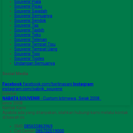
Souvenir Piala
Souvenir Pisau
Souvenir Sajadah
Souvenir Semuanya
Souvenir Sendok
Souvenir Tas
Souvenir Tasbih
Souvenir Teko
Souvenir Telenan
Souvenir Tempat Tisu
Souvenir Tempat Uang
Souvenir Topi
Souvenir Toples
Undangan Semuanya
Social Media
Facebook
facebook.com/berlinasani
Instagram
instagram.com/pabrik_souvenir
Sidebar
NABATA SOUVENIR
- Custom Istimewa , Sejak 2008 .
since 2008
Kontak Kami
Apabila ada yang ditanyakan, silahkan hubungi kami melalui kontak
di bawah ini.
SMS
085655863969
Call Center
085732519000