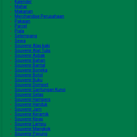
Kalender
Mahar
Makanan
Merchandise Perusahaan
Pakaian
Parcel
Piala
Selempang
Sewa
Souvenir Alas kaki
Souvenir Alat Tulis
Souvenir Asbak
Souvenir Bahan
Souvenir Bantal
Souvenir Boneka
Souvenir Botol
Souvenir Buku
Souvenir Dompet
Souvenir Gantungan Kunci
Souvenir Gelas
Souvenir Hampers
Souvenir Handuk
Souvenir Jam
Souvenir Keramik
Souvenir Kipas
Souvenir Lampu
Souvenir Mangkok
Souvenir Payung