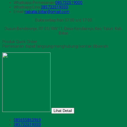
Whatsapp
Pemesanan
085732519000
Whatsapp
Lina
085732519000
Email
nabata.blitar@gmail.com
Buka setiap hari 07.00 s/d 17.00
Dusun Bendelonje, RT 01/ RW 11, Desa Kendalrejo, Kec. Talun. Kab.
Blitar.
Produk Quick Order
Pemesanan dapat langsung menghubungi kontak dibawah:
Lihat Detail
085655863969
085732519000