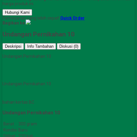
harga produk ini.
Hubungi Kami
Pemesanan yang lebih cepat!
Quick Order
Bagikan ke
Undangan Pernikahan 10
Deskripsi
Info Tambahan
Diskusi (0)
Undangan Pernikahan 10
Undangan Pernikahan 10
bahan kertas BC
Undangan Pernikahan 10
Berat
300 gram
Kondisi
Baru
Dilihat
220 kali