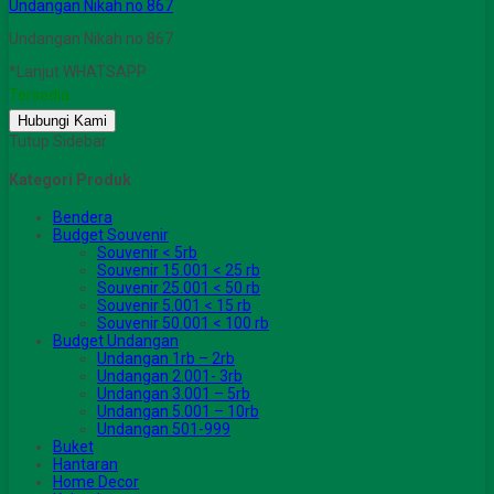
Undangan Nikah no 867
Undangan Nikah no 867
*Lanjut WHATSAPP
Tersedia
Hubungi Kami
Tutup Sidebar
Kategori Produk
Bendera
Budget Souvenir
Souvenir < 5rb
Souvenir 15.001 < 25 rb
Souvenir 25.001 < 50 rb
Souvenir 5.001 < 15 rb
Souvenir 50.001 < 100 rb
Budget Undangan
Undangan 1rb – 2rb
Undangan 2.001- 3rb
Undangan 3.001 – 5rb
Undangan 5.001 – 10rb
Undangan 501-999
Buket
Hantaran
Home Decor