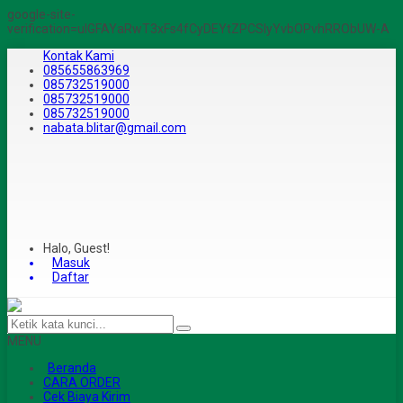
google-site-
verification=ulGFAYaRwT3xFs4fCyDEYtZPCSlyYvbOPvhRRObUW-A
Kontak Kami
085655863969
085732519000
085732519000
085732519000
nabata.blitar@gmail.com
Halo, Guest!
Masuk
Daftar
MENU
Beranda
CARA ORDER
Cek Biaya Kirim