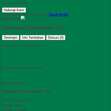
harga produk ini.
Hubungi Kami
Pemesanan yang lebih cepat!
Quick Order
Bagikan ke
Undangan Pernikahan 163
Deskripsi
Info Tambahan
Diskusi (0)
Undangan Pernikahan 163
Undangan Pernikahan 163
bahan art paper
Undangan Pernikahan 163
Berat
300 gram
Kondisi
Baru
Dilihat
220 kali