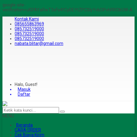
google-site-
verification=ulGFAYaRwT3xFs4fCyDEYtZPCSlyYvbOPvhRRObUW-A
Kontak Kami
085655863969
085732519000
085732519000
085732519000
nabata.blitar@gmail.com
Halo, Guest!
Masuk
Daftar
MENU
Beranda
CARA ORDER
Cek Biaya Kirim