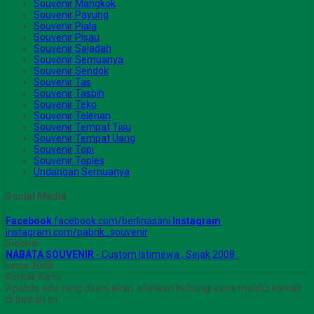
Souvenir Mangkok
Souvenir Payung
Souvenir Piala
Souvenir Pisau
Souvenir Sajadah
Souvenir Semuanya
Souvenir Sendok
Souvenir Tas
Souvenir Tasbih
Souvenir Teko
Souvenir Telenan
Souvenir Tempat Tisu
Souvenir Tempat Uang
Souvenir Topi
Souvenir Toples
Undangan Semuanya
Social Media
Facebook
facebook.com/berlinasani
Instagram
instagram.com/pabrik_souvenir
Sidebar
NABATA SOUVENIR
- Custom Istimewa , Sejak 2008 .
since 2008
Kontak Kami
Apabila ada yang ditanyakan, silahkan hubungi kami melalui kontak
di bawah ini.