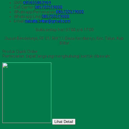
SMS
085655863969
Call Center
085732519000
Whatsapp
Pemesanan
085732519000
Whatsapp
Lina
085732519000
Email
nabata.blitar@gmail.com
Buka setiap hari 07.00 s/d 17.00
Dusun Bendelonje, RT 01/ RW 11, Desa Kendalrejo, Kec. Talun. Kab.
Blitar.
Produk Quick Order
Pemesanan dapat langsung menghubungi kontak dibawah:
Lihat Detail