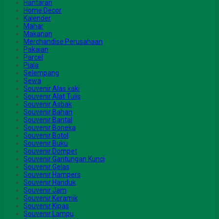
Hantaran
Home Decor
Kalender
Mahar
Makanan
Merchandise Perusahaan
Pakaian
Parcel
Piala
Selempang
Sewa
Souvenir Alas kaki
Souvenir Alat Tulis
Souvenir Asbak
Souvenir Bahan
Souvenir Bantal
Souvenir Boneka
Souvenir Botol
Souvenir Buku
Souvenir Dompet
Souvenir Gantungan Kunci
Souvenir Gelas
Souvenir Hampers
Souvenir Handuk
Souvenir Jam
Souvenir Keramik
Souvenir Kipas
Souvenir Lampu