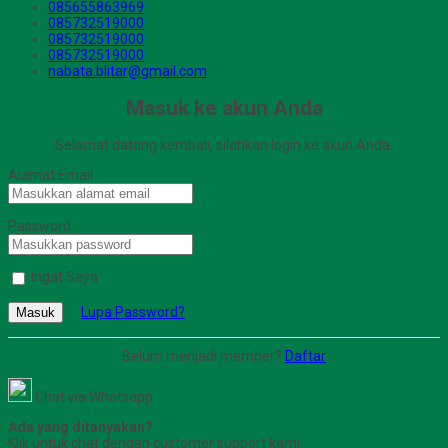
085655863969
085732519000
085732519000
085732519000
nabata.blitar@gmail.com
Masuk ke akun Anda
Selamat datang kembali, silahkan login ke akun Anda.
Alamat Email
Password
Ingat Saya
Lupa Password?
Masuk
Belum menjadi member?
Daftar
Chat via Whatsapp
Ada yang ditanyakan?
Klik untuk chat dengan customer support kami