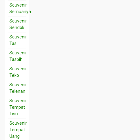
Souvenir
Semuanya
Souvenir
Sendok
Souvenir
Tas
Souvenir
Tasbih
Souvenir
Teko
Souvenir
Telenan
Souvenir
Tempat
Tisu
Souvenir
Tempat
Uang