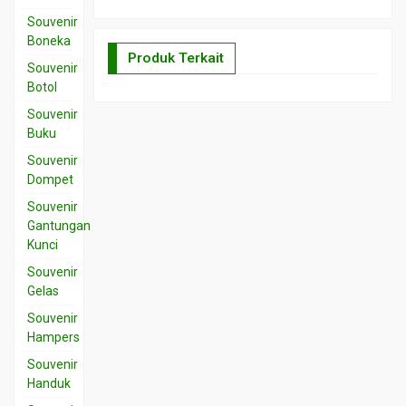
Souvenir
Boneka
Produk Terkait
Souvenir
Botol
Souvenir
Buku
Souvenir
Dompet
Souvenir
Gantungan
Kunci
Souvenir
Gelas
Souvenir
Hampers
Souvenir
Handuk