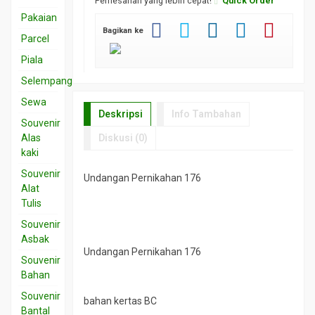
Pemesanan yang lebih cepat!
Quick Order
< 15
Undangan
Pakaian
rb
5.001
Bagikan ke
Parcel
Souvenir
–
Piala
50.001
10rb
<
Selempang
Undangan
100
501-
Sewa
rb
999
Deskripsi
Info Tambahan
Souvenir
Alas
Diskusi (0)
kaki
Souvenir
Undangan Pernikahan 176
Alat
Tulis
Souvenir
Asbak
Undangan Pernikahan 176
Souvenir
Bahan
Souvenir
bahan kertas BC
Bantal