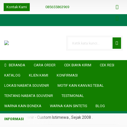
google-site-
Kontak Kami
085655863969
verification=ulGFAYaRwT3xFs4fCyDEYtZPCSlyYvbOPvhRRObUW-A
085732519000
085732519000
085732519000
nabata.blitar@gmail.com
BERANDA
CARA ORDER
CEK BIAYA KIRIM
CEK RESI
KATALOG
KLIEN KAMI
KONFIRMASI
LOKASI NABATA SOUVENIR
MOTIF KAIN KANVAS TEBAL
TENTANG NABATA SOUVENIR
TESTIMONIAL
WARNA KAIN BONEKA
WARNA KAIN SINTETIS
BLOG
Nabata Souvenir - Custom Istimewa , Sejak 2008 .