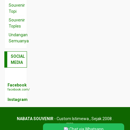
Souvenir
Topi
Souvenir
Toples
Undangan
Semuanya
SOCIAL
MEDIA
Facebook
facebook.com/berlinasani
Instagram
instagram.com/pabrik_souvenir
NABATA SOUVENIR
- Custom Istimewa , Sejak 2008 .
since 2008
Chat via Whatsapp