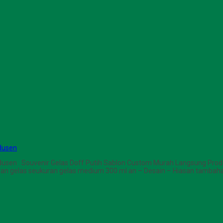
dusen
dusen Souvenir Gelas Doff Putih Sablon Custom Murah Langsung Prod
uran gelas seukuran gelas medium 300 ml an – Desain – Hiasan tambaha