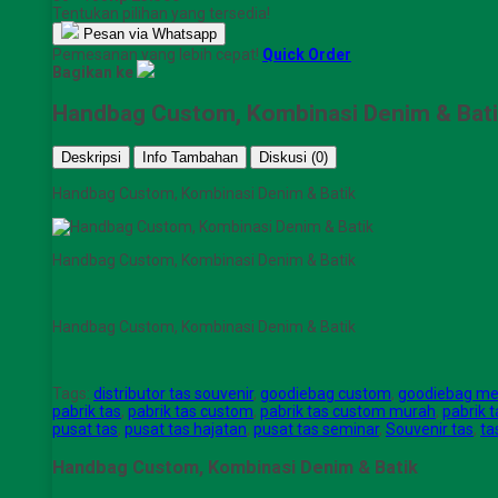
Tentukan pilihan yang tersedia!
Pesan via Whatsapp
Pemesanan yang lebih cepat!
Quick Order
Bagikan ke
Handbag Custom, Kombinasi Denim & Bat
Deskripsi
Info Tambahan
Diskusi (0)
Handbag Custom, Kombinasi Denim & Batik
Handbag Custom, Kombinasi Denim & Batik
Handbag Custom, Kombinasi Denim & Batik
Tags:
distributor tas souvenir
,
goodiebag custom
,
goodiebag me
pabrik tas
,
pabrik tas custom
,
pabrik tas custom murah
,
pabrik 
pusat tas
,
pusat tas hajatan
,
pusat tas seminar
,
Souvenir tas
,
ta
Handbag Custom, Kombinasi Denim & Batik