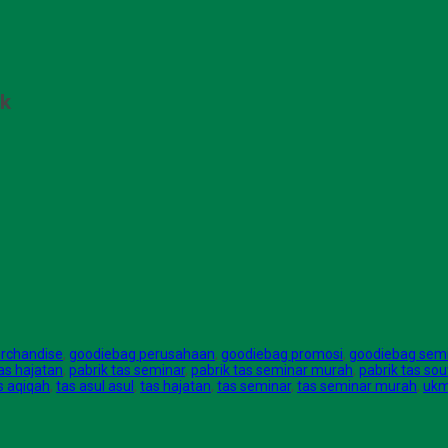
ik
rchandise
,
goodiebag perusahaan
,
goodiebag promosi
,
goodiebag sem
tas hajatan
,
pabrik tas seminar
,
pabrik tas seminar murah
,
pabrik tas sou
s aqiqah
,
tas asul asul
,
tas hajatan
,
tas seminar
,
tas seminar murah
,
ukm