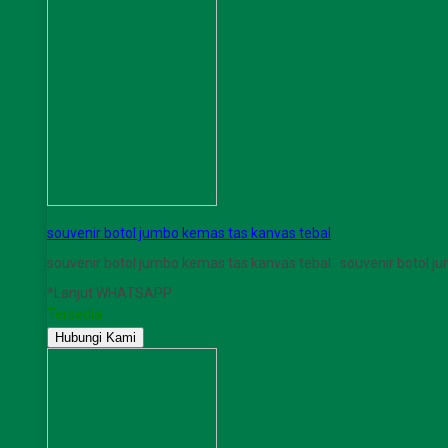
souvenir botol jumbo kemas tas kanvas tebal
souvenir botol jumbo kemas tas kanvas tebal souvenir botol 
*Lanjut WHATSAPP
Tersedia
Hubungi Kami