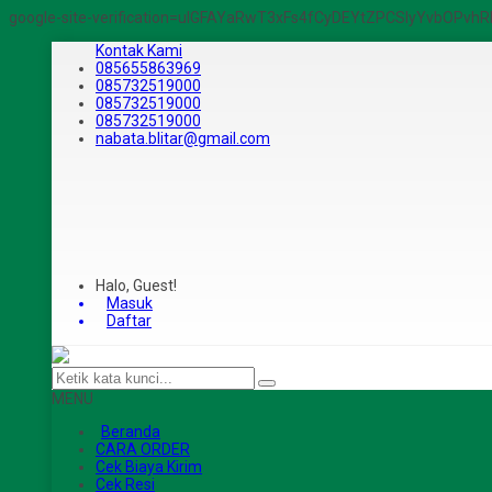
google-site-verification=ulGFAYaRwT3xFs4fCyDEYtZPCSlyYvbOPv
Kontak Kami
085655863969
085732519000
085732519000
085732519000
nabata.blitar@gmail.com
Halo, Guest!
Masuk
Daftar
MENU
Beranda
CARA ORDER
Cek Biaya Kirim
Cek Resi