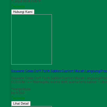
*Lanjut WHATSAPP
Tersedia
Hubungi Kami
Souvenir Gelas Doff Putih Sablon Custom Murah Langsung Pro
Souvenir Gelas Doff Putih Sablon Custom Murah Langsung Pro
CUSTOM ! = – Warna pita, warna doff, warna tinta sablon – Uk
*Harga Mulai
Rp 9.050
Tersedia
Lihat Detail