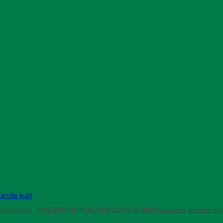
andle kulit
handle kulit VIDEO PRODUK INI BISA DI KLIK DI SINI tas jumbo sintetis teb