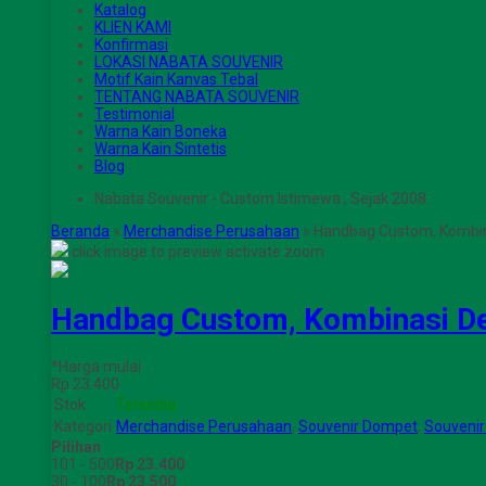
Katalog
KLIEN KAMI
Konfirmasi
LOKASI NABATA SOUVENIR
Motif Kain Kanvas Tebal
TENTANG NABATA SOUVENIR
Testimonial
Warna Kain Boneka
Warna Kain Sintetis
Blog
Nabata Souvenir - Custom Istimewa , Sejak 2008 .
Beranda
»
Merchandise Perusahaan
»
Handbag Custom, Kombin
click image to preview
activate zoom
Handbag Custom, Kombinasi De
*Harga mulai
Rp 23.400
Stok
Tersedia
Kategori
Merchandise Perusahaan
,
Souvenir Dompet
,
Souveni
Pilihan
101 - 500
Rp 23.400
30 - 100
Rp 23.500