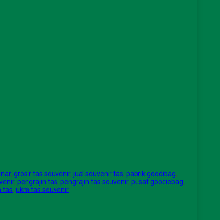
inar
,
grosir tas souvenir
,
jual souvenir tas
,
pabrik goodibag
,
venir
,
pengrajin tas
,
pengrajin tas souvenir
,
pusat goodiebag
,
 tas
,
ukm tas souvenir