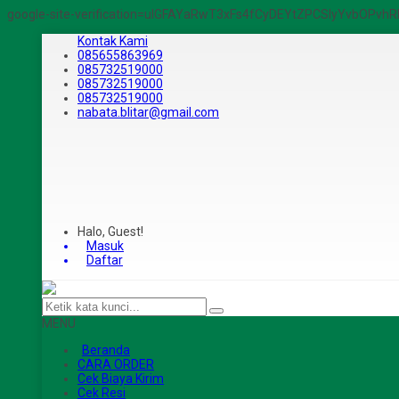
google-site-verification=ulGFAYaRwT3xFs4fCyDEYtZPCSlyYvbOPv
Kontak Kami
085655863969
085732519000
085732519000
085732519000
nabata.blitar@gmail.com
Halo, Guest!
Masuk
Daftar
MENU
Beranda
CARA ORDER
Cek Biaya Kirim
Cek Resi