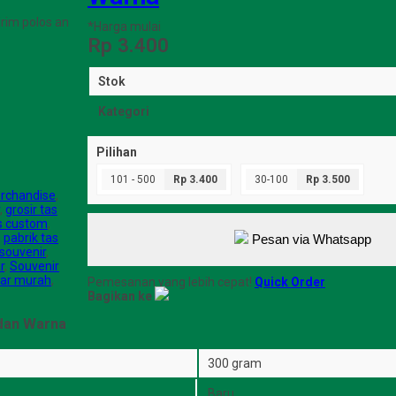
rim polos an
*Harga mulai
Rp 3.400
Stok
Kategori
Pilihan
101 - 500
Rp 3.400
30-100
Rp 3.500
rchandise
,
,
grosir tas
as custom
,
,
pabrik tas
Pesan via Whatsapp
 souvenir
,
r
,
Souvenir
nar murah
,
Pemesanan yang lebih cepat!
Quick Order
Bagikan ke
dan Warna
300 gram
Baru