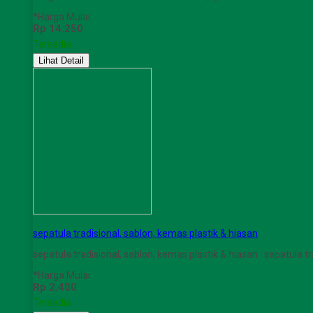
*Harga Mulai
Rp 14.250
Tersedia
Lihat Detail
sepatula tradisional, sablon, kemas plastik & hiasan
sepatula tradisional, sablon, kemas plastik & hiasan sepatula t
*Harga Mulai
Rp 2.400
Tersedia