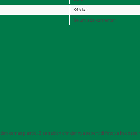
346 kali
Belum ada komentar
n kemas plastik . Bisa sablon drinkjar nya seperti di foto ya kak desain