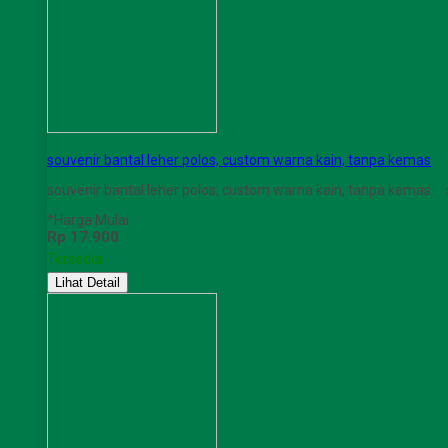
souvenir bantal leher polos, custom warna kain, tanpa kemas
souvenir bantal leher polos, custom warna kain, tanpa kemas 
*Harga Mulai
Rp 17.900
Tersedia
Lihat Detail