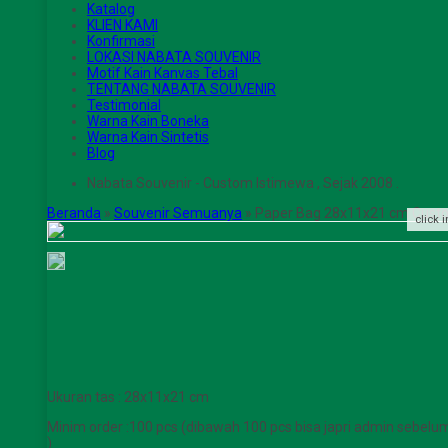
Katalog
KLIEN KAMI
Konfirmasi
LOKASI NABATA SOUVENIR
Motif Kain Kanvas Tebal
TENTANG NABATA SOUVENIR
Testimonial
Warna Kain Boneka
Warna Kain Sintetis
Blog
Nabata Souvenir - Custom Istimewa , Sejak 2008 .
Beranda
»
Souvenir Semuanya
»
Paper Bag 28x11x21 cm Custo
click 
Ukuran tas : 28x11x21 cm
Minim order :100 pcs (dibawah 100 pcs bisa japri admin sebe
)