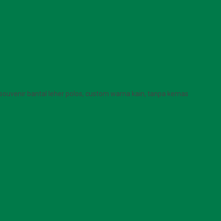
souvenir bantal leher polos, custom warna kain, tanpa kemas