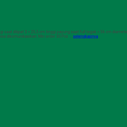
saat dilipat 3 = 25,5 cm tinggi payung saat full tegak = 56 cm diameter 
 bisa dikomunikasikan. Min order 30 Pcs …
selengkapnya