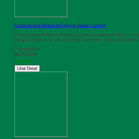
Cinderamata Kelahiran Payung Desain Custom
Cinderamata Kelahiran Payung Desain Custom spesifikasi = tinggi 
yang bisa diprinting = 8 warna kain dominan = putih, warna lain
*Harga Mulai
Rp 34.500
Tersedia
Lihat Detail