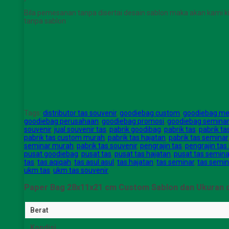
Bila pemesanan tanpa disertai desain sablon maka akan kami ki
tanpa sablon
Tags:
distributor tas souvenir
,
goodiebag custom
,
goodiebag me
goodiebag perusahaan
,
goodiebag promosi
,
goodiebag seminar
souvenir
,
jual souvenir tas
,
pabrik goodibag
,
pabrik tas
,
pabrik t
pabrik tas custom murah
,
pabrik tas hajatan
,
pabrik tas seminar
seminar murah
,
pabrik tas souvenir
,
pengrajin tas
,
pengrajin tas
pusat goodiebag
,
pusat tas
,
pusat tas hajatan
,
pusat tas semina
tas
,
tas aqiqah
,
tas asul asul
,
tas hajatan
,
tas seminar
,
tas semi
ukm tas
,
ukm tas souvenir
Paper Bag 28x11x21 cm Custom Sablon dan Ukuran 
Berat
Kondisi