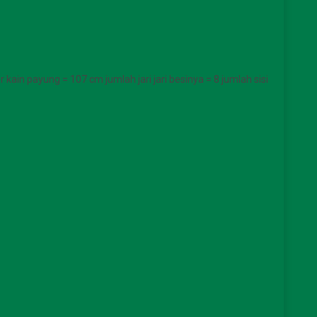
kain payung = 107 cm jumlah jari jari besinya = 8 jumlah sisi