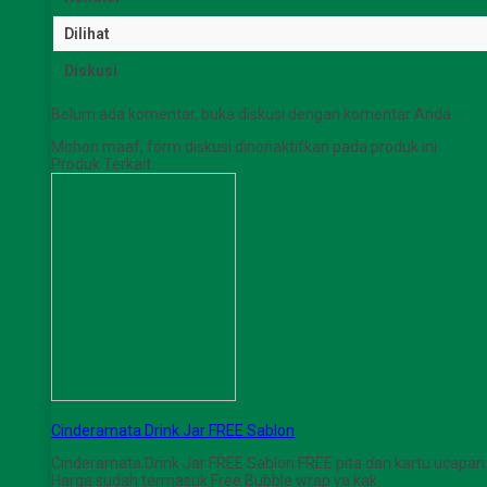
Dilihat
Diskusi
Belum ada komentar, buka diskusi dengan komentar Anda.
Mohon maaf, form diskusi dinonaktifkan pada produk ini.
Produk Terkait
Cinderamata Drink Jar FREE Sablon
Cinderamata Drink Jar FREE Sablon FREE pita dan kartu ucapan da
Harga sudah termasuk Free Bubble wrap ya kak