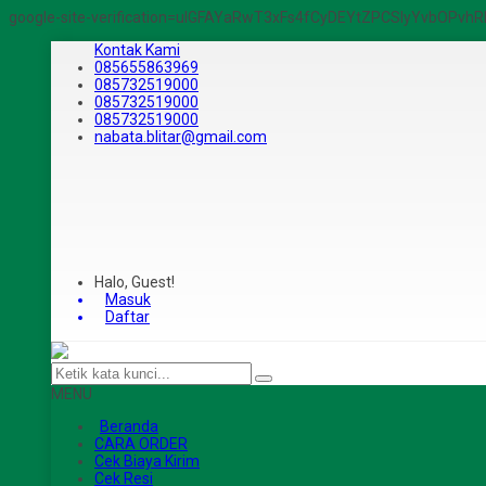
google-site-verification=ulGFAYaRwT3xFs4fCyDEYtZPCSlyYvbOPv
Kontak Kami
085655863969
085732519000
085732519000
085732519000
nabata.blitar@gmail.com
Halo, Guest!
Masuk
Daftar
MENU
Beranda
CARA ORDER
Cek Biaya Kirim
Cek Resi