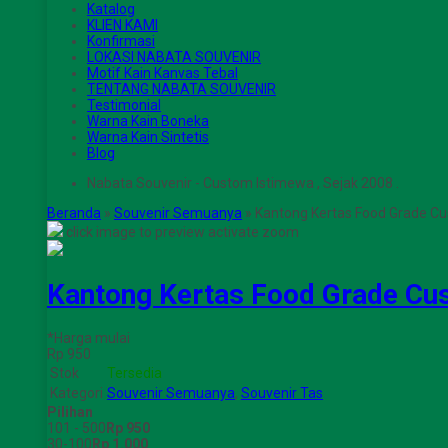
Katalog
KLIEN KAMI
Konfirmasi
LOKASI NABATA SOUVENIR
Motif Kain Kanvas Tebal
TENTANG NABATA SOUVENIR
Testimonial
Warna Kain Boneka
Warna Kain Sintetis
Blog
Nabata Souvenir - Custom Istimewa , Sejak 2008 .
Beranda
»
Souvenir Semuanya
»
Kantong Kertas Food Grade C
click image to preview
activate zoom
Kantong Kertas Food Grade Cu
*Harga mulai
Rp 950
Stok
Tersedia
Kategori
Souvenir Semuanya
,
Souvenir Tas
Pilihan
101 - 500
Rp 950
30-100
Rp 1.000