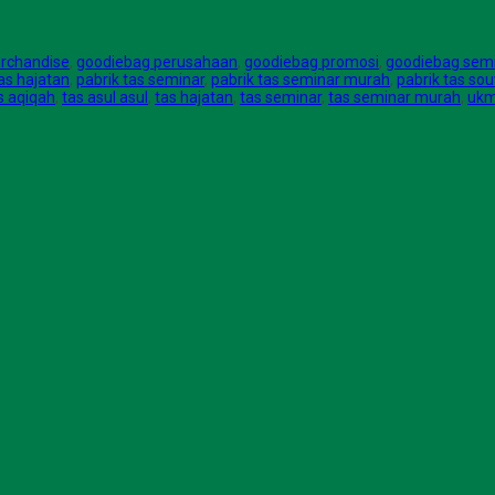
rchandise
,
goodiebag perusahaan
,
goodiebag promosi
,
goodiebag sem
tas hajatan
,
pabrik tas seminar
,
pabrik tas seminar murah
,
pabrik tas sou
s aqiqah
,
tas asul asul
,
tas hajatan
,
tas seminar
,
tas seminar murah
,
ukm