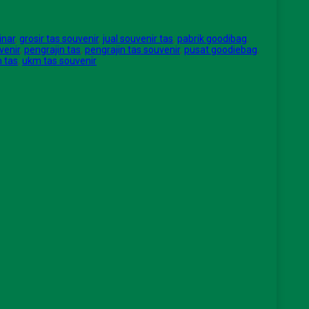
inar
,
grosir tas souvenir
,
jual souvenir tas
,
pabrik goodibag
,
venir
,
pengrajin tas
,
pengrajin tas souvenir
,
pusat goodiebag
,
 tas
,
ukm tas souvenir