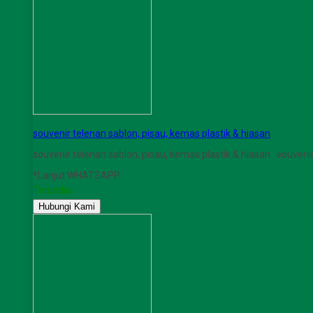
souvenir telenan sablon, pisau, kemas plastik & hiasan
souvenir telenan sablon, pisau, kemas plastik & hiasan souveni
*Lanjut WHATSAPP
Tersedia
Hubungi Kami