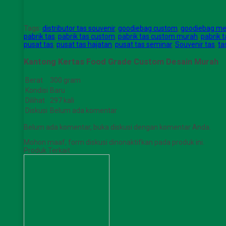
Tags:
distributor tas souvenir
,
goodiebag custom
,
goodiebag me
pabrik tas
,
pabrik tas custom
,
pabrik tas custom murah
,
pabrik 
pusat tas
,
pusat tas hajatan
,
pusat tas seminar
,
Souvenir tas
,
ta
Kantong Kertas Food Grade Custom Desain Murah
Berat
300 gram
Kondisi
Baru
Dilihat
297 kali
Diskusi
Belum ada komentar
Belum ada komentar, buka diskusi dengan komentar Anda.
Mohon maaf, form diskusi dinonaktifkan pada produk ini.
Produk Terkait