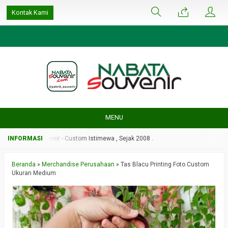
google-site-
Kontak Kami
verification=ulGFAYaRwT3xFs4fCyDEYtZPCSlyYvbOPvhRRObUW-A
MENU
Nabata Souvenir - Custom Istimewa , Sejak 2008 .
Beranda
»
Merchandise Perusahaan
»
Tas Blacu Printing Foto Custom
Ukuran Medium