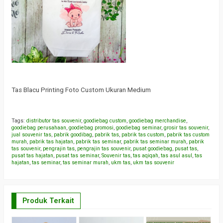
Tas Blacu Printing Foto Custom Ukuran Medium
Tags:
distributor tas souvenir
,
goodiebag custom
,
goodiebag merchandise
,
goodiebag perusahaan
,
goodiebag promosi
,
goodiebag seminar
,
grosir tas souvenir
,
jual souvenir tas
,
pabrik goodibag
,
pabrik tas
,
pabrik tas custom
,
pabrik tas custom
murah
,
pabrik tas hajatan
,
pabrik tas seminar
,
pabrik tas seminar murah
,
pabrik
tas souvenir
,
pengrajin tas
,
pengrajin tas souvenir
,
pusat goodiebag
,
pusat tas
,
pusat tas hajatan
,
pusat tas seminar
,
Souvenir tas
,
tas aqiqah
,
tas asul asul
,
tas
hajatan
,
tas seminar
,
tas seminar murah
,
ukm tas
,
ukm tas souvenir
Produk Terkait